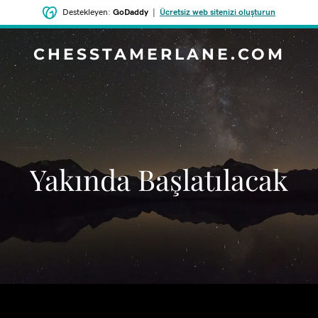
Destekleyen:
GoDaddy
|
Ücretsiz web sitenizi oluşturun
CHESSTAMERLANE.COM
‌Yakında Başlatılacak